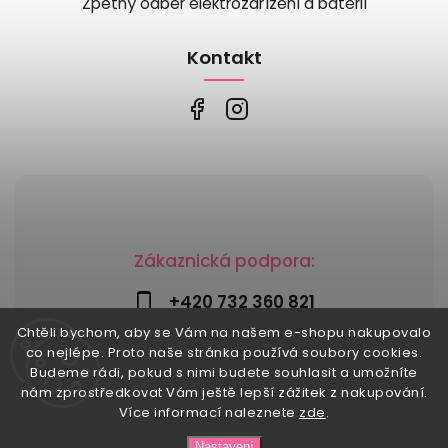
Zpětný odběr elektrozařízení a baterií
Kontakt
Zákaznická podpora:
+420 732 360 821
Chtěli bychom, aby se Vám na našem e-shopu nakupovalo
info@risesnu.cz
co nejlépe. Proto naše stránka používá soubory cookies.
Budeme rádi, pokud s nimi budete souhlasit a umožníte
nám zprostředkovat Vám ještě lepší zážitek z nakupování.
Více informací naleznete
zde
.
Copyright 2026
Risesnu.cz
. Všechna práva vyhrazena.
Nastavení