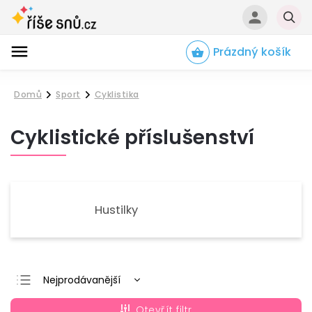
Prázdný košík
Hledat
Domů
Sport
Cyklistika
/
/
Cyklistické příslušenství
Hustilky
Nejprodávanější
Nejlevnější
Otevřít filtr