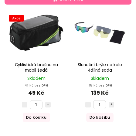
Nejdražší
Abecedně
Akce
Cyklistická brašna na
Sluneční brýle na kolo
mobil šedá
4dílná sada
Skladem
Skladem
41 Kč bez DPH
115 Kč bez DPH
49 Kč
139 Kč
Do košíku
Do košíku