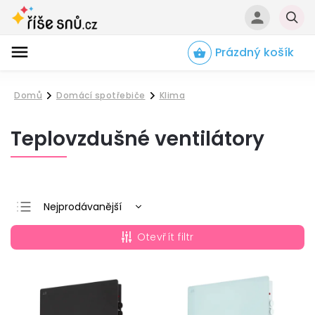
Prázdný košík
Hledat
Domů
Domácí spotřebiče
Klima
/
/
Teplovzdušné ventilátory
Nejprodávanější
Nejlevnější
Otevřít filtr
Nejdražší
Abecedně