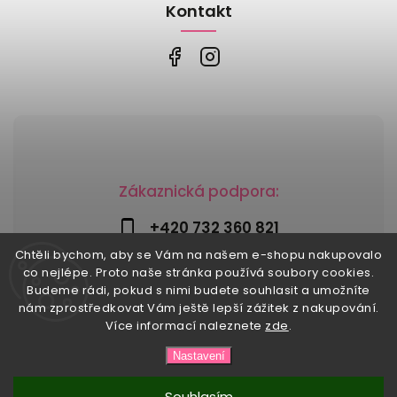
Kontakt
Zákaznická podpora:
+420 732 360 821
Chtěli bychom, aby se Vám na našem e-shopu nakupovalo
info@risesnu.cz
co nejlépe. Proto naše stránka používá soubory cookies.
Budeme rádi, pokud s nimi budete souhlasit a umožníte
nám zprostředkovat Vám ještě lepší zážitek z nakupování.
Více informací naleznete
zde
.
Copyright 2026
Risesnu.cz
. Všechna práva vyhrazena.
Nastavení
Upravit nastavení cookies
Vytvořil
Shoptet
| Design
Shoptak.cz
Souhlasím