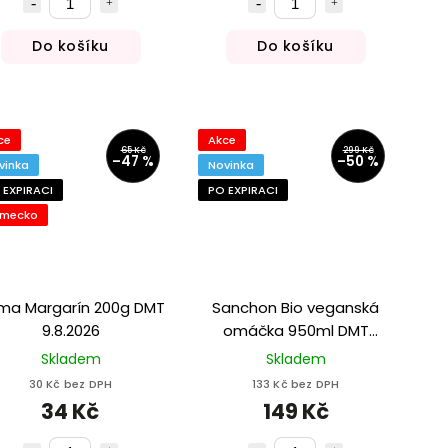
Do košíku
Do košíku
ce
Akce
65 Kč
299 Kč
–47 %
–50 %
vinka
Novinka
 EXPIRACI
PO EXPIRACI
mecko
ma Margarín 200g DMT
Sanchon Bio veganská
9.8.2026
omáčka 950ml DMT
30.5.2026
Skladem
Skladem
30 Kč bez DPH
133 Kč bez DPH
34 Kč
149 Kč