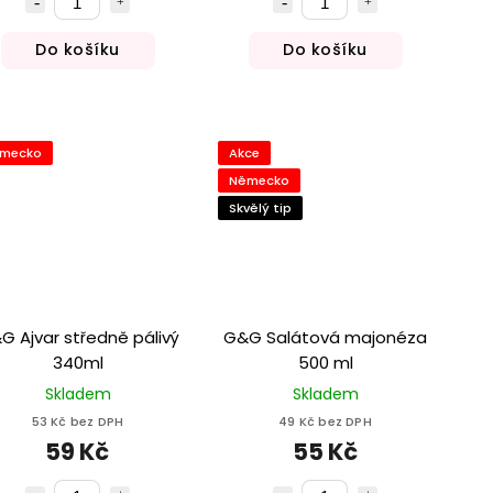
Do košíku
Do košíku
mecko
Akce
Německo
Skvělý tip
G Ajvar středně pálivý
G&G Salátová majonéza
340ml
500 ml
Skladem
Skladem
53 Kč bez DPH
49 Kč bez DPH
59 Kč
55 Kč