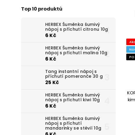
Top 10 produktů
HERBEX Šuměnka šumivý
nápoj s příchutí citronu 10g
6 Kč
Ak
HERBEX Šuměnka šumivý
No
nápoj s příchutí malina 10g
PO
6 Kč
Tang instantní nápoj s
příchutí pomeranče 30 g
25 Kč
KO
HERBEX Šuměnka šumivý
ki
nápoj s příchutí kiwi 10g
6 Kč
HERBEX Šuměnka šumivý
nápoj s příchutí
mandarinky se stévií 10g
6 Kč