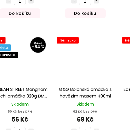
Do košíku
Do košíku
ce
Německo
Ně
159 Kč
–64 %
vinka
 EXPIRACI
REAN STREET Gangnam
G&G Boloňská omáčka s
Ed
mchi omáčka 320g DMT
hovězím masem 400ml
6.7.2026
Skladem
Skladem
50 Kč bez DPH
62 Kč bez DPH
56 Kč
69 Kč