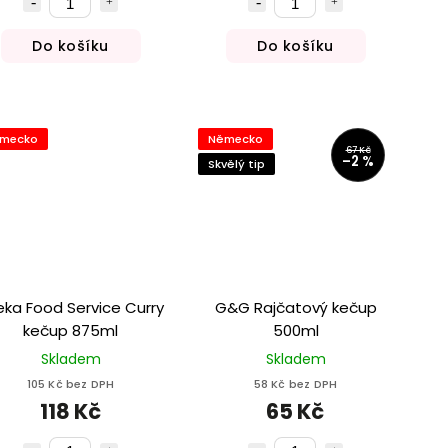
Do košíku
Do košíku
mecko
Německo
67 Kč
–2 %
Skvělý tip
eka Food Service Curry
G&G Rajčatový kečup
kečup 875ml
500ml
Skladem
Skladem
105 Kč bez DPH
58 Kč bez DPH
118 Kč
65 Kč