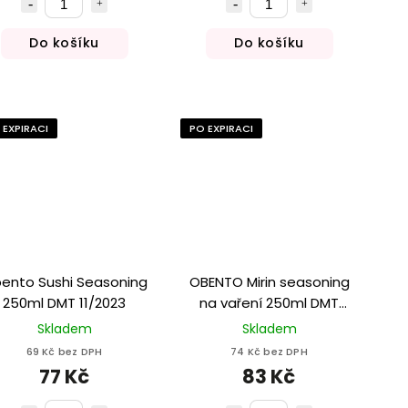
Do košíku
Do košíku
 EXPIRACI
PO EXPIRACI
ento Sushi Seasoning
OBENTO Mirin seasoning
250ml DMT 11/2023
na vaření 250ml DMT
12/2023
Skladem
Skladem
69 Kč bez DPH
74 Kč bez DPH
77 Kč
83 Kč