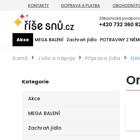
KONTAKTY
DOPRAVA A PLATBA
OBCHODNÍ P
Zákaznická podpora
+420 732 360 8
Akce
MEGA BALENÍ
Zachraň jídlo
POTRAVINY Z NĚ
Domů
Jídlo a nápoje
Příprava jídla
Omá
/
/
/
Om
Kategorie
Akce
MEGA BALENÍ
Zachraň jídlo