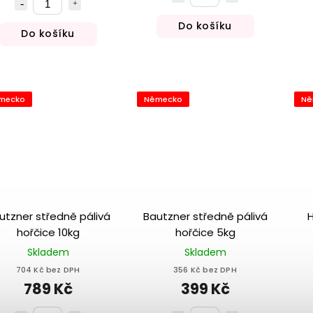
Do košíku
Do košíku
mecko
Německo
Ně
utzner středně pálivá
Bautzner středně pálivá
H
hořčice 10kg
hořčice 5kg
Skladem
Skladem
704 Kč bez DPH
356 Kč bez DPH
789 Kč
399 Kč