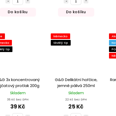
Do košíku
Do košíku
ce
Německo
Ak
mecko
Skvělý tip
No
ělý tip
PO
Ně
&G 3x koncentrovaný
G&G Delikátní hořčice,
Ra
ajčatový protlak 200g
jemně pálivá 250ml
Skladem
Skladem
35 Kč bez DPH
22 Kč bez DPH
39 Kč
25 Kč