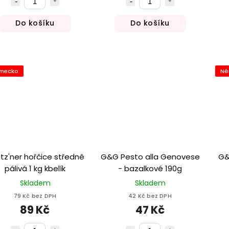
Do košíku
Do košíku
mecko
Ně
tz'ner hořčice středně
G&G Pesto alla Genovese
G&
pálivá 1 kg kbelík
- bazalkové 190g
Skladem
Skladem
79 Kč bez DPH
42 Kč bez DPH
89 Kč
47 Kč