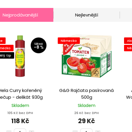
Nejprodávanější
Nejlevnější
ce
Německo
Ak
129 Kč
–8 %
mecko
Ně
ělý tip
Hela Curry kořeněný
G&G Rajčata pasírovaná
kečup - delikát 930g
500g
Wo
– 
Skladem
Skladem
105 Kč bez DPH
26 Kč bez DPH
118 Kč
29 Kč