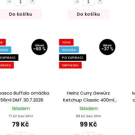
Do košíku
Do košíku
ce
Akce
199 Kč
159 Kč
–60 %
–37 %
vinka
Novinka
 EXPIRACI
PO EXPIRACI
mecko
Německo
basco Buffalo omáčka
Heinz Curry Gewürz
M
256ml DMT 30.7.2026
Ketchup Classic 400ml
o
DMT 1.8.2026
Skladem
Skladem
71 Kč bez DPH
88 Kč bez DPH
79 Kč
99 Kč