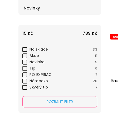
Novinky
15
Kč
789
Kč
Ně
Na skladě
33
Akce
11
Novinka
5
Tip
0
PO EXPIRACI
7
Bau
Německo
26
Skvělý tip
7
ROZBALIT FILTR