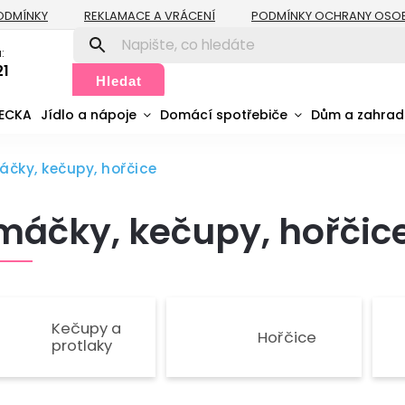
ODMÍNKY
REKLAMACE A VRÁCENÍ
PODMÍNKY OCHRANY OSO
:
21
Hledat
MECKA
Jídlo a nápoje
Domácí spotřebiče
Dům a zahra
čky, kečupy, hořčice
áčky, kečupy, hořčic
Kečupy a
Hořčice
protlaky