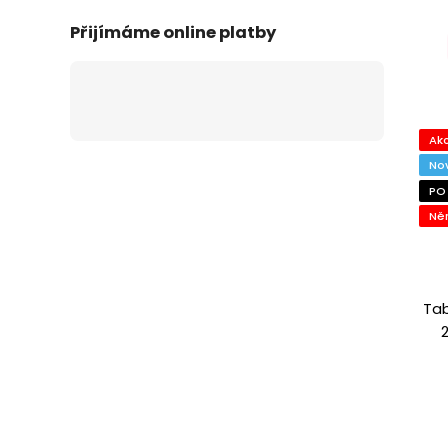
Přijímáme online platby
Ak
No
PO
Ně
Ta