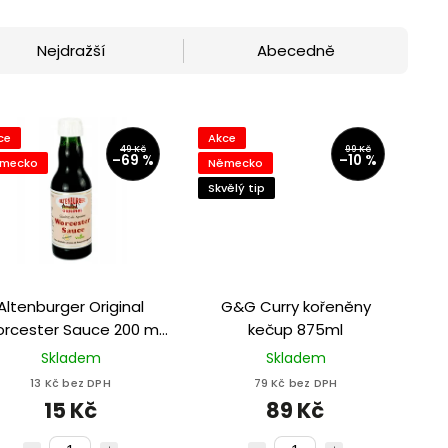
Nejdražší
Abecedně
ce
Akce
49 Kč
99 Kč
–69 %
–10 %
mecko
Německo
Skvělý tip
Altenburger Original
G&G Curry kořeněny
rcester Sauce 200 ml
kečup 875ml
veganská bezlepková
Skladem
Skladem
worcesterová DMT
13 Kč bez DPH
79 Kč bez DPH
31.07.2026
15 Kč
89 Kč