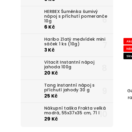
HERBEX Šuměnka šumivý
nápoj s příchutí pomeranče
10g
6 Kč
Haribo Zlatý medvídek mini
Ak
sáček 1 ks (10g)
Ně
3 Kč
Skv
Vitacit Instantní nápoj
jahoda 100g
20 Kč
Tang instantní nápoj s
příchutí jahody 30 g
G
25 Kč
r
Nákupní taška Frakta velká
modrá, 55x37x35 cm, 71 l
29 Kč