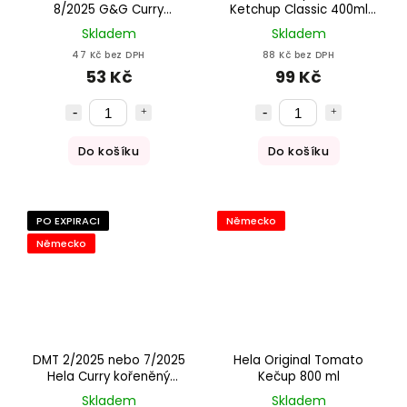
8/2025 G&G Curry
Ketchup Classic 400ml
kořeněny kečup 875ml
DMT 1.8.2026
Skladem
Skladem
47 Kč bez DPH
88 Kč bez DPH
53 Kč
99 Kč
Do košíku
Do košíku
PO EXPIRACI
Německo
Německo
DMT 2/2025 nebo 7/2025
Hela Original Tomato
Hela Curry kořeněný
Kečup 800 ml
kečup - mírně pálivý 800g
Skladem
Skladem