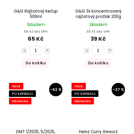
G&G Rajčatový kečup
G&G 3x koncentrovaný
500ml
rajčatový protlak 200g
Skladem
Skladem
58 Kč bez DPH
35 Kč bez DPH
65 Kč
39 Kč
Do košíku
Do košíku
Akce
Akce
–53 %
–37 %
PO EXPIRACI
PO EXPIRACI
Německo
Německo
DMT 1/2025, 5/2025,
Heinz Curry Gewürz