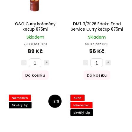
G&G Curry kořeněny
DMT 3/2026 Edeka Food
kečup 875ml
Service Curry kečup 875ml
Skladem
Skladem
79 Kč bez DPH
50 Kč bez DPH
89 Kč
56 Kč
Do košíku
Do košíku
Německo
Akce
–2 %
Skvělý tip
Německo
Skvělý tip