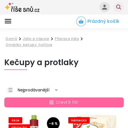
Prázdný košík
Hledat
Domů
Jídlo a nápoje
Příprava jídla
/
/
/
Omáčky, kečupy, hořčice
Kečupy a protlaky
Nejprodávanější
Nejlevnější
Otevřít filtr
Nejdražší
Abecedně
Akce
Německo
–8 %
Německo