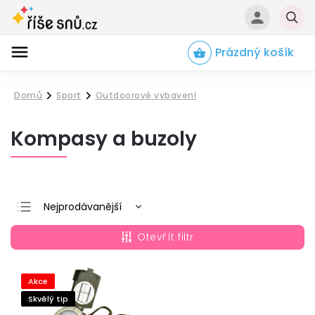
Prázdný košík
Hledat
Domů
Sport
Outdoorové vybavení
/
/
Kompasy a buzoly
Nejprodávanější
Nejlevnější
Otevřít filtr
Nejdražší
Abecedně
Akce
Skvělý tip