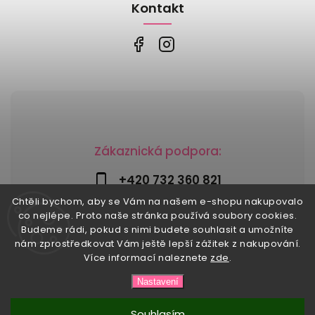
Kontakt
Zákaznická podpora:
+420 732 360 821
Chtěli bychom, aby se Vám na našem e-shopu nakupovalo
info@risesnu.cz
co nejlépe. Proto naše stránka používá soubory cookies.
Budeme rádi, pokud s nimi budete souhlasit a umožníte
nám zprostředkovat Vám ještě lepší zážitek z nakupování.
Více informací naleznete
zde
.
Copyright 2026
Risesnu.cz
. Všechna práva vyhrazena.
Nastavení
Upravit nastavení cookies
Vytvořil
Shoptet
| Design
Shoptak.cz
Souhlasím