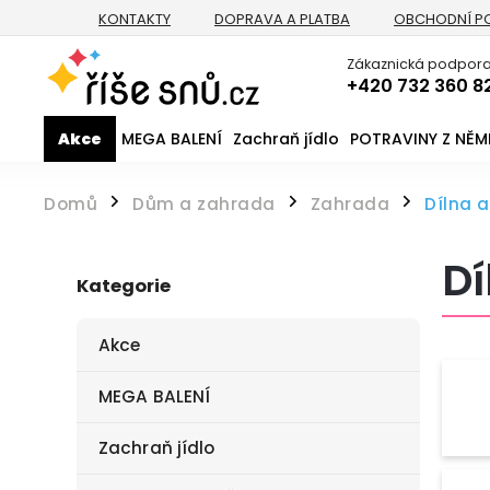
KONTAKTY
DOPRAVA A PLATBA
OBCHODNÍ P
Zákaznická podpora
+420 732 360 8
Akce
MEGA BALENÍ
Zachraň jídlo
POTRAVINY Z NĚ
Domů
Dům a zahrada
Zahrada
Dílna 
/
/
/
Dí
Kategorie
Akce
MEGA BALENÍ
Zachraň jídlo