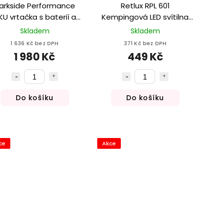
arkside Performance
Retlux RPL 601
KU vrtačka s baterií a
Kempingová LED svítilna
biječkou PPBSSA 12 A1
se solárním panelem, 200
Skladem
Skladem
lm
1 636 Kč bez DPH
371 Kč bez DPH
1 980 Kč
449 Kč
Do košíku
Do košíku
ce
Akce