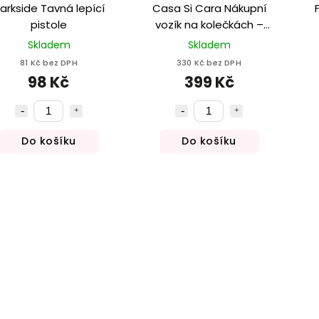
arkside Tavná lepící
Casa Si Cara Nákupní
pistole
vozík na kolečkách –
černý, 6kolový, 30 l
Skladem
Skladem
81 Kč bez DPH
330 Kč bez DPH
98 Kč
399 Kč
Do košíku
Do košíku