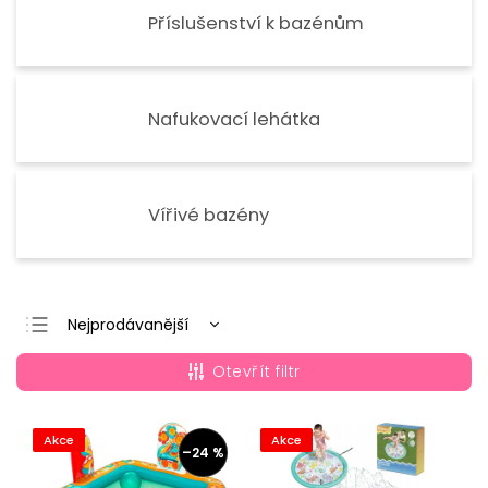
Příslušenství k bazénům
Nafukovací lehátka
Vířivé bazény
Nejprodávanější
Nejlevnější
Otevřít filtr
Nejdražší
Abecedně
Akce
Akce
–24 %