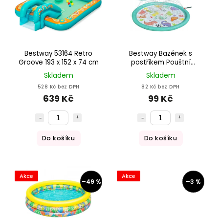
Bestway 53164 Retro
Bestway Bazének s
Groove 193 x 152 x 74 cm
postřikem Pouštní
dinosaurus Ø 122 cm
Skladem
Skladem
528 Kč bez DPH
82 Kč bez DPH
639 Kč
99 Kč
Do košíku
Do košíku
Akce
Akce
–49 %
–3 %