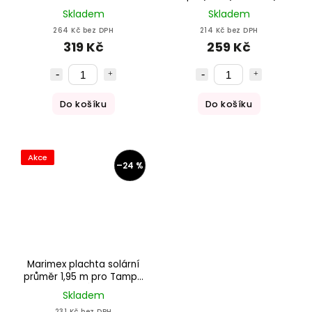
ks) + chlor vázaný (10 ks)
Skladem
Skladem
(11305008)
264 Kč bez DPH
214 Kč bez DPH
319 Kč
259 Kč
Do košíku
Do košíku
Akce
–24 %
Marimex plachta solární
průměr 1,95 m pro Tampa
2,44 m MODRÁ (10400326)
Skladem
231 Kč bez DPH