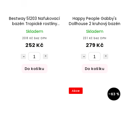
Bestway 51203 Nafukovací
Happy People Gabby's
bazén Tropické rostliny
Dollhouse 2 kruhový bazén
1,68 m x 38 cm
Skladem
Skladem
208 Kč bez DPH
231 Kč bez DPH
252 Kč
279 Kč
Do košíku
Do košíku
Akce
–63 %