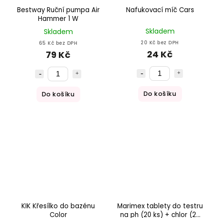
Bestway Ruční pumpa Air
Nafukovací míč Cars
Hammer 1 W
Skladem
Skladem
20 Kč bez DPH
65 Kč bez DPH
24 Kč
79 Kč
Do košíku
Do košíku
KIK Křesílko do bazénu
Marimex tablety do testru
Color
na ph (20 ks) + chlor (20