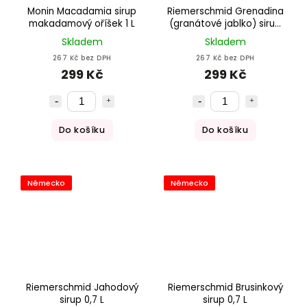
Monin Macadamia sirup
Riemerschmid Grenadina
makadamový oříšek 1 L
(granátové jablko) sirup
0,7 L
Skladem
Skladem
267 Kč bez DPH
267 Kč bez DPH
299 Kč
299 Kč
Do košíku
Do košíku
Německo
Německo
Riemerschmid Jahodový
Riemerschmid Brusinkový
sirup 0,7 L
sirup 0,7 L