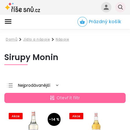
Prázdný košík
Hledat
Domů
Jídlo a nápoje
Nápoje
/
/
Sirupy Monin
Nejprodávanější
Nejlevnější
Otevřít filtr
Nejdražší
Abecedně
Akce
Akce
–14 %