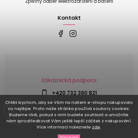
Zpětný odběr elektrozařízení a baterií
Kontakt
Zákaznická podpora:
+420 732 360 821
Chtěli bychom, aby se Vám na našem e-shopu nakupovalo
info@risesnu.cz
co nejlépe. Proto naše stránka používá soubory cookies.
Budeme rádi, pokud s nimi budete souhlasit a umožníte
nám zprostředkovat Vám ještě lepší zážitek z nakupování.
Více informací naleznete
zde
.
Copyright 2026
Risesnu.cz
. Všechna práva vyhrazena.
Nastavení