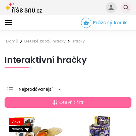
Prázdný košík
Hledat
Domů
Dětské zboží, hračky
Hračky
/
/
Interaktivní hračky
Nejprodávanější
Nejlevnější
Otevřít filtr
Nejdražší
Abecedně
Akce
Skvělý tip