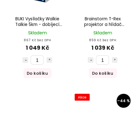
BUKI Vysílačky Walkie
Brainstorm T-Rex
Talkie 5km - dobíjecí
projektor a hlídač
baterie
pokojíčku
Skladem
Skladem
867 Kč bez DPH
859 Kč bez DPH
1 049 Kč
1 039 Kč
Do košíku
Do košíku
Akce
–44 %