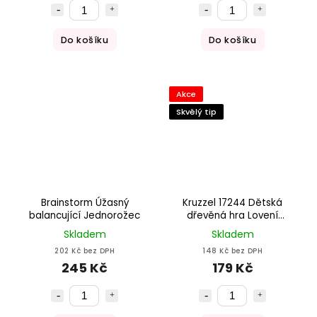
Do košíku
Do košíku
Akce
Skvělý tip
Brainstorm Úžasný
Kruzzel 17244 Dětská
balancující Jednorožec
dřevěná hra Lovení
rybiček
Skladem
Skladem
202 Kč bez DPH
148 Kč bez DPH
245 Kč
179 Kč