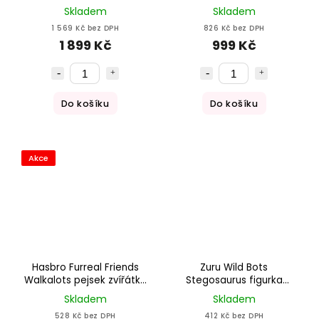
Skladem
Skladem
1 569 Kč bez DPH
826 Kč bez DPH
1 899 Kč
999 Kč
Do košíku
Do košíku
Akce
Hasbro Furreal Friends
Zuru Wild Bots
Walkalots pejsek zvířátko
Stegosaurus figurka
na vodítku
interaktivní
Skladem
Skladem
528 Kč bez DPH
412 Kč bez DPH