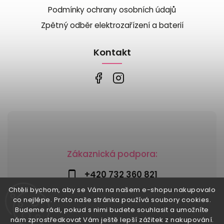
Podmínky ochrany osobních údajů
Zpětný odběr elektrozařízení a baterií
Kontakt
Zákaznická podpora:
+420 732 360 821
Chtěli bychom, aby se Vám na našem e-shopu nakupovalo
info@risesnu.cz
co nejlépe. Proto naše stránka používá soubory cookies.
Budeme rádi, pokud s nimi budete souhlasit a umožníte
nám zprostředkovat Vám ještě lepší zážitek z nakupování.