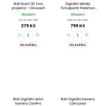
BUKI Ruční 3D foto
Digitální dětský
projektor - Dinosauři
fotoaparát Pokémon
Pikachu 5 MP + Full HD
Skladem
Skladem
videokamera 1080p
231 Kč bez DPH
660 Kč bez DPH
279 Kč
799 Kč
Do košíku
Do košíku
BUKI Digitální akční
BUKI Digitální kamera
kamera CamPro
CamJunior