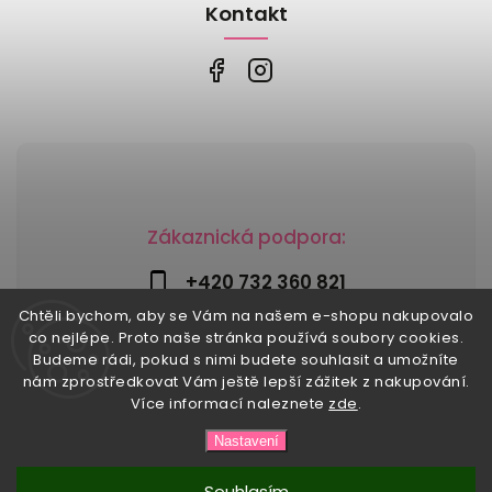
Kontakt
Zákaznická podpora:
+420 732 360 821
Chtěli bychom, aby se Vám na našem e-shopu nakupovalo
info@risesnu.cz
co nejlépe. Proto naše stránka používá soubory cookies.
Budeme rádi, pokud s nimi budete souhlasit a umožníte
nám zprostředkovat Vám ještě lepší zážitek z nakupování.
Více informací naleznete
zde
.
Copyright 2026
Risesnu.cz
. Všechna práva vyhrazena.
Nastavení
Upravit nastavení cookies
Vytvořil
Shoptet
| Design
Shoptak.cz
Souhlasím