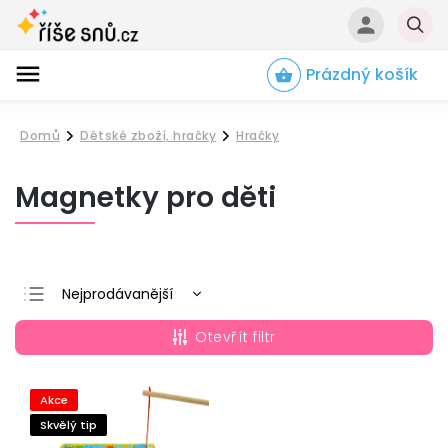
Prázdný košík
Hledat
Domů
Dětské zboží, hračky
Hračky
/
/
Magnetky pro děti
Nejprodávanější
Nejlevnější
Otevřít filtr
Nejdražší
Abecedně
Akce
Skvělý tip