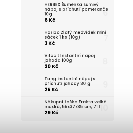
HERBEX Šuměnka šumivý
nápoj s příchutí pomeranče
10g
6 Kč
Haribo Zlatý medvídek mini
sáček 1 ks (10g)
3 Kč
Vitacit Instantní nápoj
jahoda 100g
20 Kč
Tang instantní nápoj s
příchutí jahody 30 g
25 Kč
Nákupní taška Frakta velká
modrá, 55x37x35 cm, 71 l
29 Kč