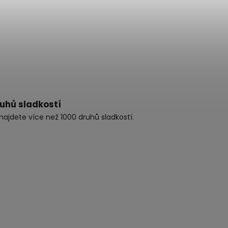
ruhů sladkostí
najdete více než 1000 druhů sladkostí.