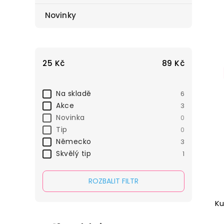
Novinky
25
Kč
89
Kč
Na skladě
6
Akce
3
Novinka
0
Tip
0
Německo
3
Skvělý tip
1
ROZBALIT FILTR
Ku