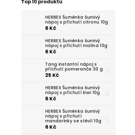
Top 10 produktů
HERBEX Šuměnka šumivý
nápoj s příchutí citronu 10g
6 Kč
HERBEX Šuměnka šumivý
nápoj s příchutí malina 10g
6 Kč
Tang instantní nápoj s
příchutí pomeranče 30 g
25 Kč
HERBEX Šuměnka šumivý
nápoj s příchutí kiwi 10g
6 Kč
HERBEX Šuměnka šumivý
nápoj s příchutí
mandarinky se stévií 10g
6 Kč