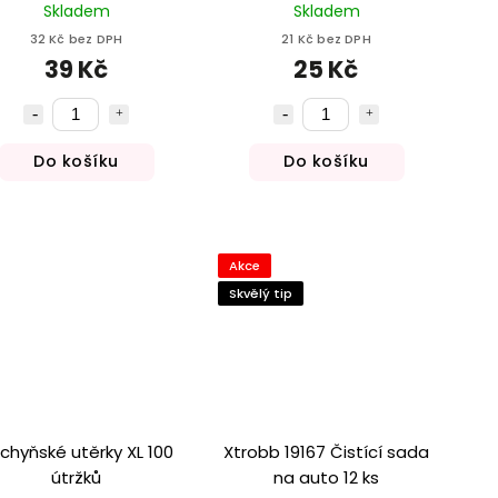
Skladem
Skladem
32 Kč bez DPH
21 Kč bez DPH
39 Kč
25 Kč
Do košíku
Do košíku
Akce
Skvělý tip
chyňské utěrky XL 100
Xtrobb 19167 Čistící sada
útržků
na auto 12 ks