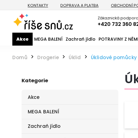
KONTAKTY
DOPRAVA A PLATBA
OBCHODNÍ P
Zákaznická podpora
+420 732 360 8
Akce
MEGA BALENÍ
Zachraň jídlo
POTRAVINY Z NĚ
Domů
Drogerie
Úklid
Úklidové pomůcky
/
/
/
Ú
Kategorie
Akce
MEGA BALENÍ
Zachraň jídlo