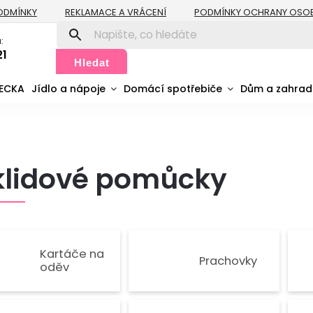
ODMÍNKY
REKLAMACE A VRÁCENÍ
PODMÍNKY OCHRANY OSO
:
21
Hledat
MECKA
Jídlo a nápoje
Domácí spotřebiče
Dům a zahra
klidové pomůcky
Kartáče na
Prachovky
oděv