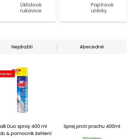
Úklidové
Papírové
rukavice
utěrky
Nejdražší
Abecedně
mecko
alli Duo spray 400 ml
Sprej proti prachu 400ml
ob & pomocník žehlení
Skladem