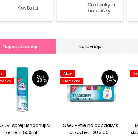
Drátěnky a
Košťata
houbičky
Nejprodávanější
Nejlevnější
ce
Akce
Ně
55 Kč
38 Kč
–29 %
–34 %
mecko
Německo
 2v1 sprej usnadňující
G&G Pytle na odpadky s
D
žehlení 500ml
držadlem 20 x 50 L
škr