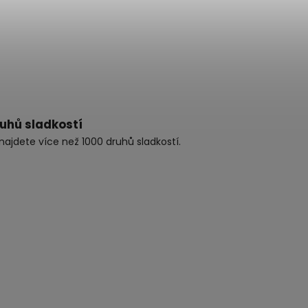
ruhů sladkostí
najdete více než 1000 druhů sladkostí.