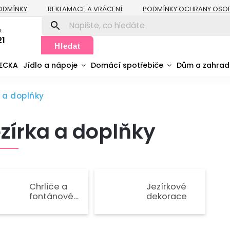
ODMÍNKY
REKLAMACE A VRÁCENÍ
PODMÍNKY OCHRANY OSO
:
21
Hledat
MECKA
Jídlo a nápoje
Domácí spotřebiče
Dům a zahra
 a doplňky
zírka a doplňky
Chrliče a
Jezírkové
fontánové
dekorace
trysky