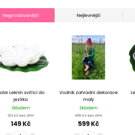
Nejprodávanější
Nejlevnější
olar Leknín svítící do
Vodník zahradní dekorace
L
jezírka
malý
Skladem
Skladem
123 Kč bez DPH
495 Kč bez DPH
149 Kč
599 Kč