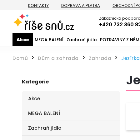
KONTAKTY
DOPRAVA A PLATBA
OBCHODNÍ P
Zákaznická podpora
+420 732 360 8
Akce
MEGA BALENÍ
Zachraň jídlo
POTRAVINY Z NĚ
Domů
Dům a zahrada
Zahrada
Jezírka
/
/
/
Je
Kategorie
Akce
MEGA BALENÍ
Zachraň jídlo