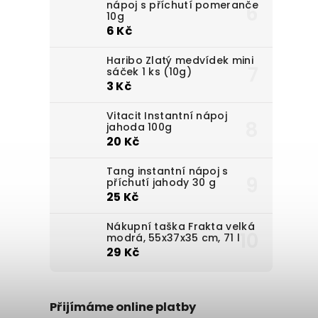
nápoj s příchutí pomeranče
10g
6 Kč
Haribo Zlatý medvídek mini
sáček 1 ks (10g)
3 Kč
Vitacit Instantní nápoj
jahoda 100g
20 Kč
Tang instantní nápoj s
příchutí jahody 30 g
25 Kč
Nákupní taška Frakta velká
modrá, 55x37x35 cm, 71 l
29 Kč
Přijímáme online platby