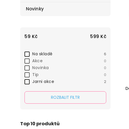
Novinky
59
Kč
599
Kč
Na skladě
6
Akce
0
Novinka
0
Tip
0
Jarni akce
2
D
ROZBALIT FILTR
Top 10 produktů