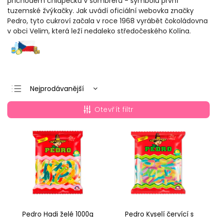
příchodem chlapečka v sombreru - symbolu první
tuzemské žvýkačky. Jak uvádí oficiální webovka značky
Pedro, tyto cukroví začala v roce 1968 vyrábět čokoládovna
v obci Velim, která leží nedaleko středočeského Kolína.
Nejprodávanější
Nejlevnější
Otevřít filtr
Nejdražší
Abecedně
Pedro Hadi želé 1000g
Pedro Kyselí červící s