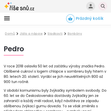
Prázdný košík
Hledat
Domů
Jídlo a nápoje
Sladkosti
Bonbóny
/
/
/
Pedro
V roce 2018 oslavila 50 let od začátku výroby značka Pedro.
Oblíbené cukroví s logem chlapce v sombreru byly hitem v
80. letech 20. století. Vyrábí se jich neuvěřitelných 800 až
900 tun ročně.
V období komunismu byly žvýkačky symbolem svobody. Do
60. let se do Československa dostávaly žvýkačky jen ze
zahraničí a každý měl radost, když návštěva ze západu
oblíbenou žvýkací gumu dovezla. To se však změnilo s