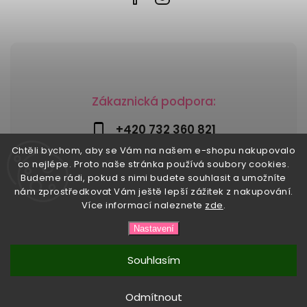
Zákaznická podpora:
+420 732 360 821
Chtěli bychom, aby se Vám na našem e-shopu nakupovalo
info@risesnu.cz
co nejlépe. Proto naše stránka používá soubory cookies.
Budeme rádi, pokud s nimi budete souhlasit a umožníte
nám zprostředkovat Vám ještě lepší zážitek z nakupování.
Více informací naleznete
zde
.
Copyright 2026
Risesnu.cz
. Všechna práva vyhrazena.
Nastavení
Upravit nastavení cookies
Vytvořil
Shoptet
| Design
Shoptak.cz
Souhlasím
Odmítnout