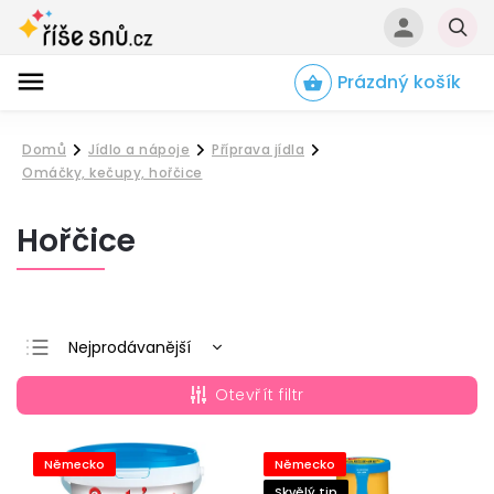
Prázdný košík
Hledat
Domů
Jídlo a nápoje
Příprava jídla
/
/
/
Omáčky, kečupy, hořčice
Hořčice
Nejprodávanější
Nejlevnější
Otevřít filtr
Nejdražší
Abecedně
Německo
Německo
Skvělý tip