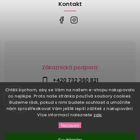
Kontakt
Zákaznická podpora:
+420 732 360 821
Chtěli bychom, aby se Vám na našem e-shopu nakupovalo
info@risesnu.cz
co nejlépe. Proto naše stránka používá soubory cookies.
Budeme rádi, pokud s nimi budete souhlasit a umožníte
nám zprostředkovat Vám ještě lepší zážitek z nakupování.
Více informací naleznete
zde
.
Copyright 2026
Risesnu.cz
. Všechna práva vyhrazena.
Nastavení
Upravit nastavení cookies
Vytvořil
Shoptet
| Design
Shoptak.cz
Souhlasím