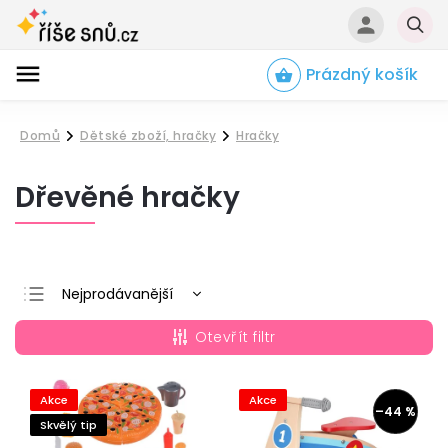
Prázdný košík
Hledat
Domů
Dětské zboží, hračky
Hračky
/
/
Dřevěné hračky
Nejprodávanější
Nejlevnější
Otevřít filtr
Nejdražší
Abecedně
Akce
Akce
–44 %
Skvělý tip