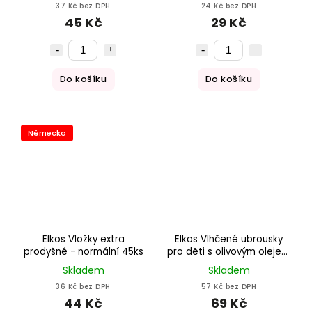
37 Kč bez DPH
24 Kč bez DPH
45 Kč
29 Kč
Do košíku
Do košíku
Německo
Elkos Vložky extra
Elkos Vlhčené ubrousky
prodyšné - normální 45ks
pro děti s olivovým olejem
a aloe vera 2 x 80ks 160 ks
Skladem
Skladem
36 Kč bez DPH
57 Kč bez DPH
44 Kč
69 Kč