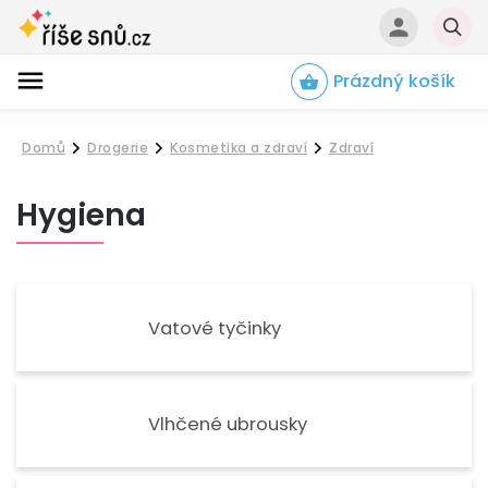
Prázdný košík
Hledat
Domů
Drogerie
Kosmetika a zdraví
Zdraví
/
/
/
Hygiena
Vatové tyčinky
Vlhčené ubrousky