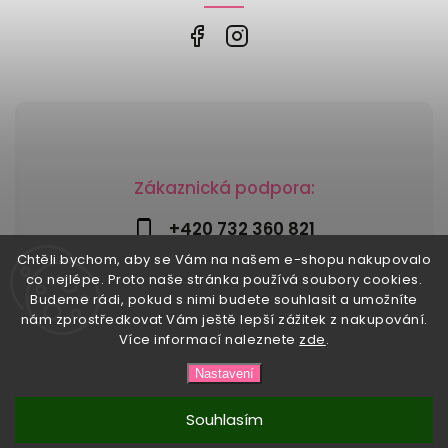
Zákaznická podpora:
+420 732 360 821
Chtěli bychom, aby se Vám na našem e-shopu nakupovalo
info@risesnu.cz
co nejlépe. Proto naše stránka používá soubory cookies.
Budeme rádi, pokud s nimi budete souhlasit a umožníte
nám zprostředkovat Vám ještě lepší zážitek z nakupování.
Více informací naleznete
zde
.
Copyright 2026
Risesnu.cz
. Všechna práva vyhrazena.
Nastavení
Upravit nastavení cookies
Vytvořil
Shoptet
| Design
Shoptak.cz
Souhlasím