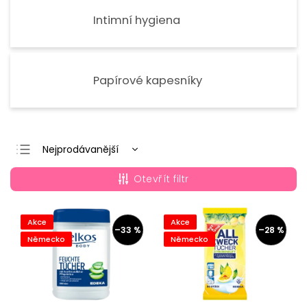
Intimní hygiena
Papírové kapesníky
Nejprodávanější
Nejlevnější
Otevřít filtr
Nejdražší
Abecedně
Akce
Akce
–33 %
–28 %
Německo
Německo