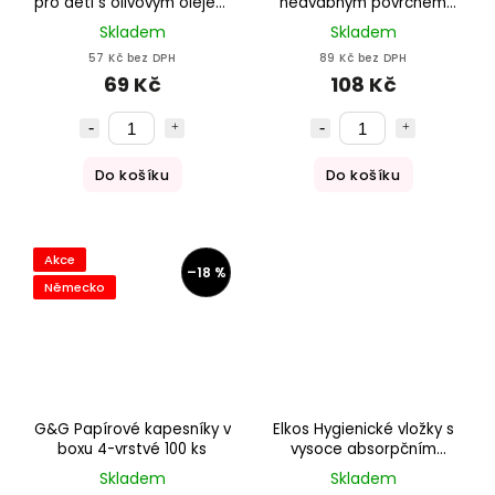
pro děti s olivovým olejem
hedvábným povrchem
a aloe vera Sensitiv 2 x
80ks
Skladem
Skladem
80ks, 160 ks
57 Kč bez DPH
89 Kč bez DPH
69 Kč
108 Kč
Do košíku
Do košíku
Akce
–18 %
Německo
G&G Papírové kapesníky v
Elkos Hygienické vložky s
boxu 4-vrstvé 100 ks
vysoce absorpčním
jádrem 15 ks
Skladem
Skladem