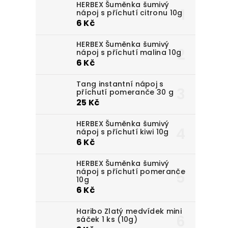
HERBEX Šuměnka šumivý
nápoj s příchutí citronu 10g
6 Kč
HERBEX Šuměnka šumivý
nápoj s příchutí malina 10g
6 Kč
Tang instantní nápoj s
příchutí pomeranče 30 g
25 Kč
HERBEX Šuměnka šumivý
nápoj s příchutí kiwi 10g
6 Kč
HERBEX Šuměnka šumivý
nápoj s příchutí pomeranče
10g
6 Kč
Haribo Zlatý medvídek mini
sáček 1 ks (10g)