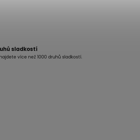
ruhů sladkostí
najdete více než 1000 druhů sladkostí.