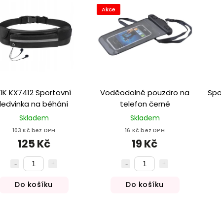
Akce
KIK KX7412 Sportovní
Voděodolné pouzdro na
Spo
ledvinka na běhání
telefon černé
Skladem
Skladem
103 Kč bez DPH
16 Kč bez DPH
125 Kč
19 Kč
Do košíku
Do košíku