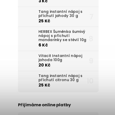
3 Kč
Tang instantní nápoj s
příchutí jahody 30 g
25 Kč
HERBEX Šuměnka šumivý
nápoj s příchutí
mandarinky se stévií 10g
6 Kč
Vitacit Instantní nápoj
jahoda 100g
20 Kč
Tang instantní nápoj s
příchutí citronu 30 g
25 Kč
Přijímáme online platby