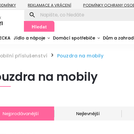
ODMÍNKY
REKLAMACE A VRÁCENÍ
PODMÍNKY OCHRANY OSO
:
21
Hledat
MECKA
Jídlo a nápoje
Domácí spotřebiče
Dům a zahra
obilní příslušenství
Pouzdra na mobily
/
uzdra na mobily
Nejprodávanější
Nejlevnější