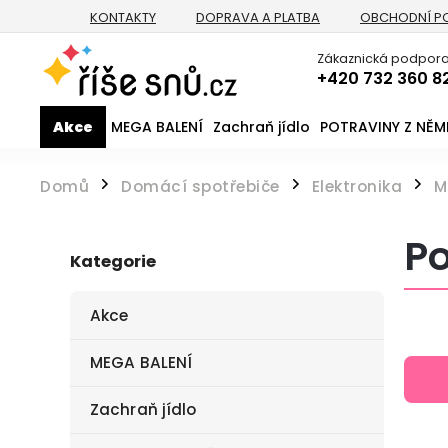
KONTAKTY
DOPRAVA A PLATBA
OBCHODNÍ P
Zákaznická podpora
+420 732 360 8
Akce
MEGA BALENÍ
Zachraň jídlo
POTRAVINY Z NĚ
Domů
Domácí spotřebiče
Elektronika
M
/
/
/
Po
Kategorie
Akce
MEGA BALENÍ
Zachraň jídlo