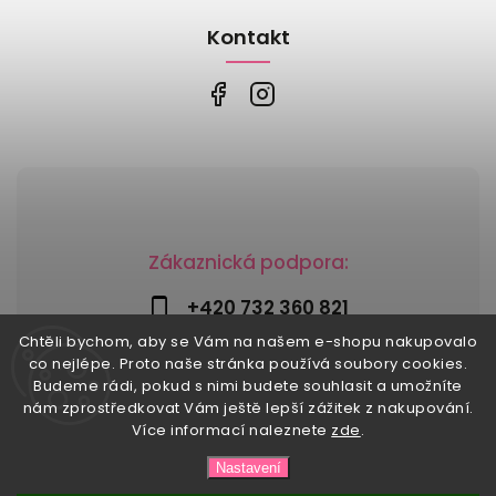
Kontakt
Zákaznická podpora:
+420 732 360 821
Chtěli bychom, aby se Vám na našem e-shopu nakupovalo
info@risesnu.cz
co nejlépe. Proto naše stránka používá soubory cookies.
Budeme rádi, pokud s nimi budete souhlasit a umožníte
nám zprostředkovat Vám ještě lepší zážitek z nakupování.
Více informací naleznete
zde
.
Copyright 2026
Risesnu.cz
. Všechna práva vyhrazena.
Nastavení
Upravit nastavení cookies