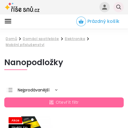
Prázdný košík
Hledat
Domů
Domácí spotřebiče
Elektronika
/
/
/
Mobilní příslušenství
Nanopodložky
Nejprodávanější
Nejlevnější
Otevřít filtr
Nejdražší
Abecedně
Akce
Skvělý tip