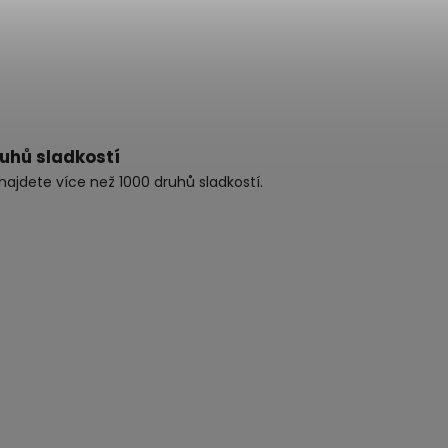
ruhů sladkostí
najdete více než 1000 druhů sladkostí.