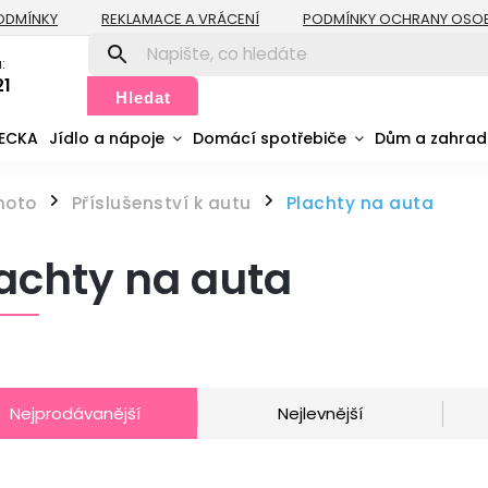
ODMÍNKY
REKLAMACE A VRÁCENÍ
PODMÍNKY OCHRANY OSO
:
21
Hledat
MECKA
Jídlo a nápoje
Domácí spotřebiče
Dům a zahra
moto
Příslušenství k autu
Plachty na auta
/
/
achty na auta
Nejprodávanější
Nejlevnější