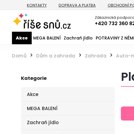
KONTAKTY
DOPRAVA A PLATBA
OBCHODNÍ P
Zákaznická podpora
+420 732 360 8
Akce
MEGA BALENÍ
Zachraň jídlo
POTRAVINY Z NĚ
Domů
Dům a zahrada
Zahrada
Auto-
/
/
/
Pl
Kategorie
Akce
MEGA BALENÍ
Zachraň jídlo