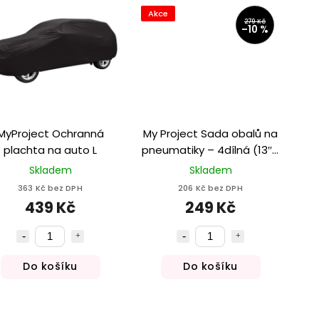
Akce
279 Kč
–10 %
MyProject Ochranná
My Project Sada obalů na
plachta na auto L
pneumatiky – 4dílná (13″–
17″)
Skladem
Skladem
363 Kč bez DPH
206 Kč bez DPH
439 Kč
249 Kč
Do košíku
Do košíku