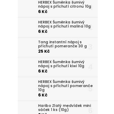
HERBEX Šuměnka šumivý
nápoj s příchutí citronu 10g
6 Kč
HERBEX Šuměnka šumivý
nápoj s příchutí malina 10g
6 Kč
Tang instantní nápoj s
příchutí pomeranče 30 g
25 Kč
HERBEX Šuměnka šumivý
nápoj s příchutí kiwi 10g
6 Kč
HERBEX Šuměnka šumivý
nápoj s příchutí pomeranče
10g
6 Kč
Haribo Zlatý medvídek mini
sáček 1 ks (10g)