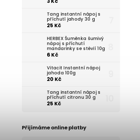
3 Kč
Tang instantní nápoj s
příchutí jahody 30 g
25 Kč
HERBEX Šuměnka šumivý
nápoj s příchutí
mandarinky se stévií 10g
6 Kč
Vitacit Instantní nápoj
jahoda 100g
20 Kč
Tang instantní nápoj s
příchutí citronu 30 g
25 Kč
Přijímáme online platby