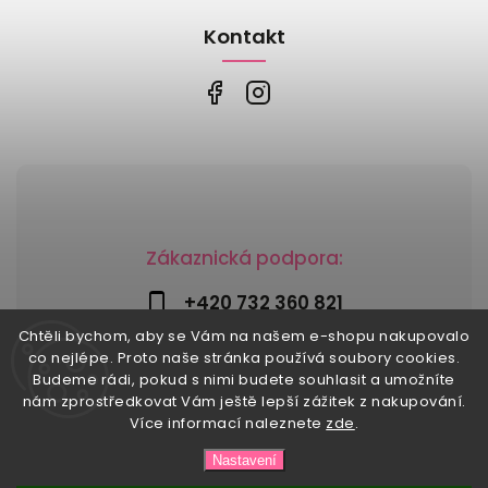
Kontakt
Zákaznická podpora:
+420 732 360 821
Chtěli bychom, aby se Vám na našem e-shopu nakupovalo
info@risesnu.cz
co nejlépe. Proto naše stránka používá soubory cookies.
Budeme rádi, pokud s nimi budete souhlasit a umožníte
nám zprostředkovat Vám ještě lepší zážitek z nakupování.
Více informací naleznete
zde
.
Copyright 2026
Risesnu.cz
. Všechna práva vyhrazena.
Nastavení
Upravit nastavení cookies