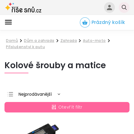
Prázdný košík
Hledat
Domů
Dům a zahrada
Zahrada
Auto-moto
/
/
/
/
Příslušenství k autu
Kolové šrouby a matice
Nejprodávanější
Nejlevnější
Otevřít filtr
Nejdražší
Abecedně