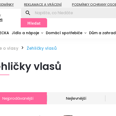
ODMÍNKY
REKLAMACE A VRÁCENÍ
PODMÍNKY OCHRANY OSO
:
21
Hledat
MECKA
Jídlo a nápoje
Domácí spotřebiče
Dům a zahra
e o vlasy
Žehličky vlasů
/
hličky vlasů
Nejprodávanější
Nejlevnější