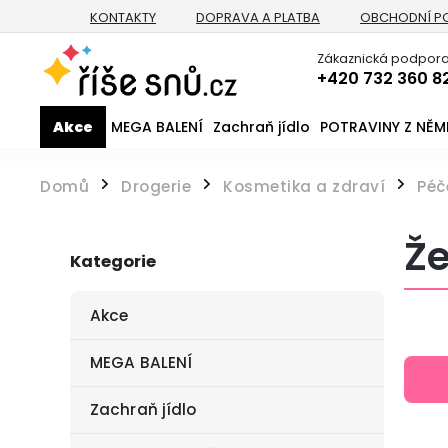
KONTAKTY
DOPRAVA A PLATBA
OBCHODNÍ P
Zákaznická podpora
+420 732 360 8
Akce
MEGA BALENÍ
Zachraň jídlo
POTRAVINY Z NĚ
Domů
Drogerie
Kosmetika a zdraví
Péč
/
/
/
Že
Kategorie
Akce
MEGA BALENÍ
Zachraň jídlo