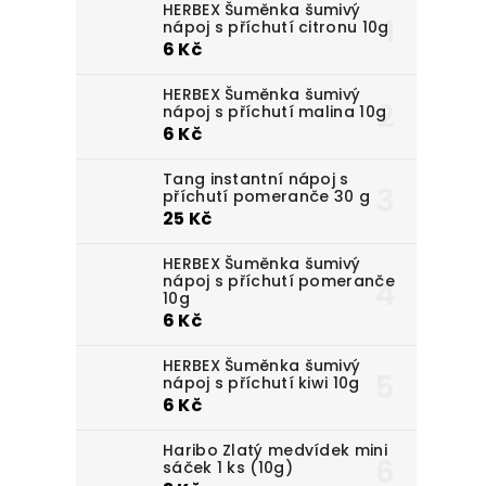
HERBEX Šuměnka šumivý
nápoj s příchutí citronu 10g
6 Kč
HERBEX Šuměnka šumivý
nápoj s příchutí malina 10g
6 Kč
Tang instantní nápoj s
příchutí pomeranče 30 g
25 Kč
HERBEX Šuměnka šumivý
nápoj s příchutí pomeranče
10g
6 Kč
HERBEX Šuměnka šumivý
nápoj s příchutí kiwi 10g
6 Kč
Haribo Zlatý medvídek mini
sáček 1 ks (10g)