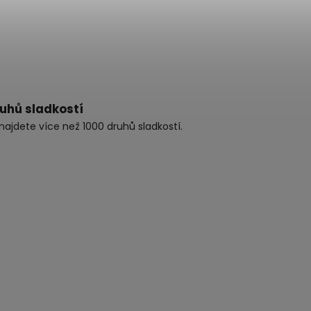
ruhů sladkostí
najdete více než 1000 druhů sladkostí.