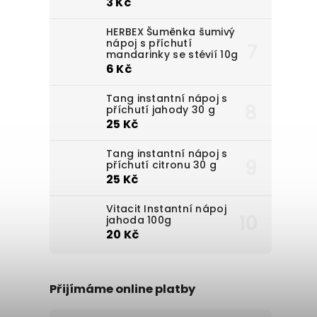
3 Kč
HERBEX Šuměnka šumivý
nápoj s příchutí
mandarinky se stévií 10g
6 Kč
Tang instantní nápoj s
příchutí jahody 30 g
25 Kč
Tang instantní nápoj s
příchutí citronu 30 g
25 Kč
Vitacit Instantní nápoj
jahoda 100g
20 Kč
Přijímáme online platby