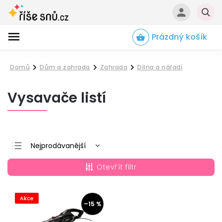
Prázdný košík
Hledat
Domů
Dům a zahrada
Zahrada
Dílna a nářadí
/
/
/
Vysavače listí
Nejprodávanější
Nejlevnější
Otevřít filtr
Nejdražší
Abecedně
Akce
–15 %