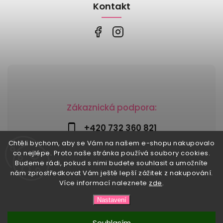
Kontakt
Zákaznická podpora:
+420 732 360 821
Chtěli bychom, aby se Vám na našem e-shopu nakupovalo
info@risesnu.cz
co nejlépe. Proto naše stránka používá soubory cookies.
Budeme rádi, pokud s nimi budete souhlasit a umožníte
nám zprostředkovat Vám ještě lepší zážitek z nakupování.
Více informací naleznete
zde
.
Copyright 2026
Risesnu.cz
. Všechna práva vyhrazena.
Nastavení
Upravit nastavení cookies
Vytvořil
Shoptet
| Design
Shoptak.cz
Souhlasím