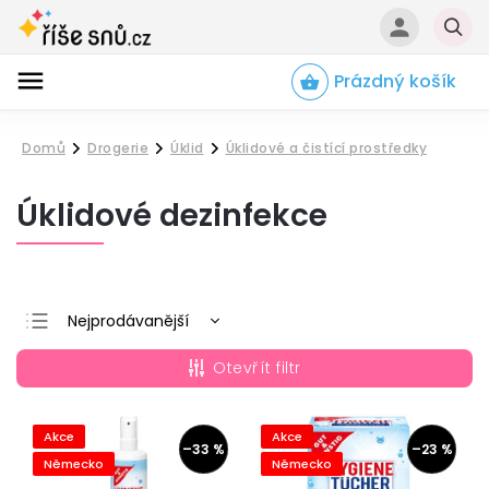
Prázdný košík
Hledat
Domů
Drogerie
Úklid
Úklidové a čistící prostředky
/
/
/
Úklidové dezinfekce
Nejprodávanější
Nejlevnější
Otevřít filtr
Nejdražší
Abecedně
Akce
Akce
–33 %
–23 %
Německo
Německo