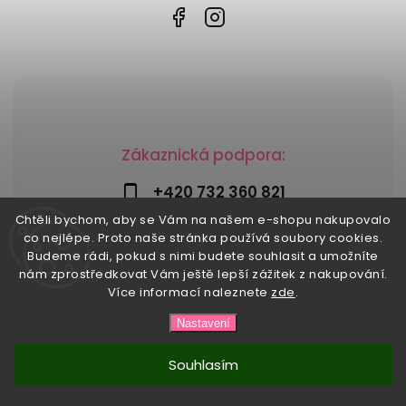
Zákaznická podpora:
+420 732 360 821
Chtěli bychom, aby se Vám na našem e-shopu nakupovalo
info@risesnu.cz
co nejlépe. Proto naše stránka používá soubory cookies.
Budeme rádi, pokud s nimi budete souhlasit a umožníte
nám zprostředkovat Vám ještě lepší zážitek z nakupování.
Více informací naleznete
zde
.
Copyright 2026
Risesnu.cz
. Všechna práva vyhrazena.
Nastavení
Upravit nastavení cookies
Vytvořil
Shoptet
| Design
Shoptak.cz
Souhlasím