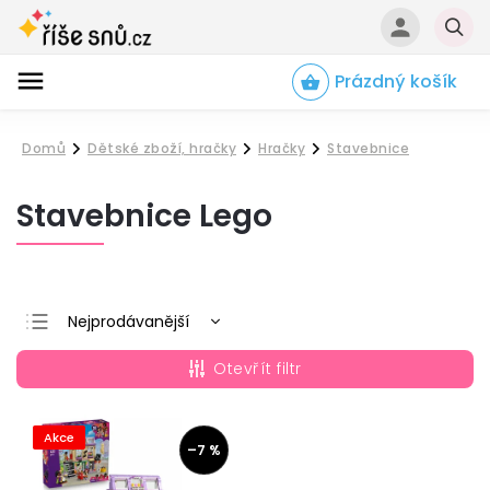
Prázdný košík
Hledat
Domů
Dětské zboží, hračky
Hračky
Stavebnice
/
/
/
Stavebnice Lego
Nejprodávanější
Nejlevnější
Otevřít filtr
Nejdražší
Abecedně
Akce
–7 %