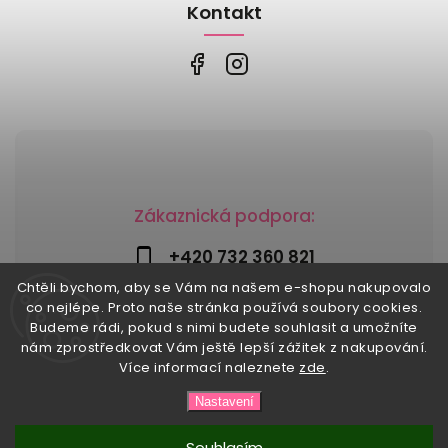
Kontakt
Zákaznická podpora:
+420 732 360 821
Chtěli bychom, aby se Vám na našem e-shopu nakupovalo
info@risesnu.cz
co nejlépe. Proto naše stránka používá soubory cookies.
Budeme rádi, pokud s nimi budete souhlasit a umožníte
nám zprostředkovat Vám ještě lepší zážitek z nakupování.
Více informací naleznete
zde
.
Copyright 2026
Risesnu.cz
. Všechna práva vyhrazena.
Nastavení
Upravit nastavení cookies
Vytvořil
Shoptet
| Design
Shoptak.cz
Souhlasím