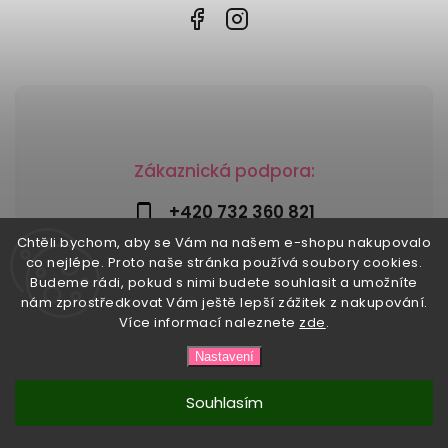
Zákaznická podpora:
+420 732 360 821
Chtěli bychom, aby se Vám na našem e-shopu nakupovalo
info@risesnu.cz
co nejlépe. Proto naše stránka používá soubory cookies.
Budeme rádi, pokud s nimi budete souhlasit a umožníte
nám zprostředkovat Vám ještě lepší zážitek z nakupování.
Více informací naleznete
zde
.
Copyright 2026
Risesnu.cz
. Všechna práva vyhrazena.
Nastavení
Upravit nastavení cookies
Vytvořil
Shoptet
| Design
Shoptak.cz
Souhlasím