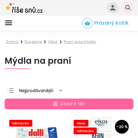
Prázdný košík
Hledat
Domů
Drogerie
Úklid
Prací prostředky
/
/
/
Mýdla na praní
Nejprodávanější
Nejlevnější
Otevřít filtr
Nejdražší
Abecedně
Německo
Akce
–20 %
Německo