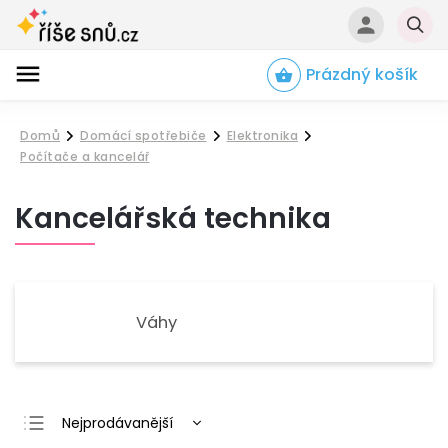
Prázdný košík
Hledat
Domů
Domácí spotřebiče
Elektronika
/
/
/
Počítače a kancelář
Kancelářská technika
Váhy
Nejprodávanější