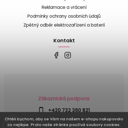
Reklamace a vrácení
Podmínky ochrany osobních údajů
Zpětný odběr elektrozařízení a baterií
Kontakt
Zákaznická podpora:
+420 732 360 821
Chtěli bychom, aby se Vám na našem e-shopu nakupovalo
info@risesnu.cz
co nejlépe. Proto naše stránka používá soubory cookies.