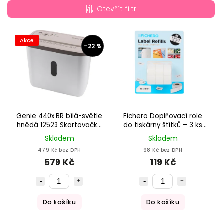
Nejlevnější
Otevřít filtr
Nejdražší
Abecedně
Akce
–22 %
Genie 440x BR bílá-světle
Fichero Doplňovací role
hnědá 12523 Skartovačka
do tiskárny štítků – 3 ks
dokumentů
bílé
Skladem
Skladem
479 Kč bez DPH
98 Kč bez DPH
579 Kč
119 Kč
Do košíku
Do košíku