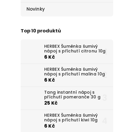
Novinky
Top 10 produktů
HERBEX Šuměnka šumivý
nápoj s příchutí citronu 10g
6 Kč
HERBEX Šuměnka šumivý
nápoj s příchutí malina 10g
6 Kč
Tang instantní nápoj s
příchutí pomeranče 30 g
25 Kč
HERBEX Šuměnka šumivý
nápoj s příchutí kiwi 10g
6 Kč