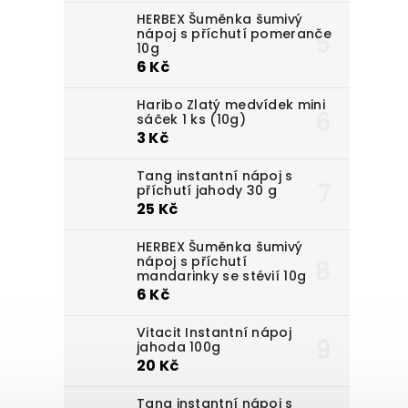
HERBEX Šuměnka šumivý
nápoj s příchutí pomeranče
10g
6 Kč
Haribo Zlatý medvídek mini
sáček 1 ks (10g)
3 Kč
Tang instantní nápoj s
příchutí jahody 30 g
25 Kč
HERBEX Šuměnka šumivý
nápoj s příchutí
mandarinky se stévií 10g
6 Kč
Vitacit Instantní nápoj
jahoda 100g
20 Kč
Tang instantní nápoj s