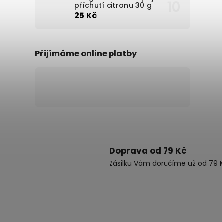
příchutí citronu 30 g
25 Kč
Přijímáme online platby
Doprava od 79 Kč
Zásilku Vám doručíme už od 79 K