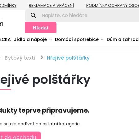
ODMÍNKY
REKLAMACE A VRÁCENÍ
PODMÍNKY OCHRANY OSO
:
21
Hledat
MECKA
Jídlo a nápoje
Domácí spotřebiče
Dům a zahra
Bytový textil
Hřejivé polštářky
/
/
ejivé polštářky
dukty teprve připravujeme.
 se ale podívat na ostatní kategorie.
ět do obchodu