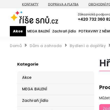
KONTAKTY
DOPRAVA A PLATBA
OBCHODNÍ P
Zákaznická podpora
+420 732 360 8
Akce
MEGA BALENÍ
Zachraň jídlo
POTRAVINY Z NĚ
Domů
Dům a zahrada
Bydlení a doplňky
/
/
Hř
Kategorie
Akce
Pro
MEGA BALENÍ
Můžete
Zachraň jídlo
Zp