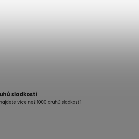
ruhů sladkostí
najdete více než 1000 druhů sladkostí.