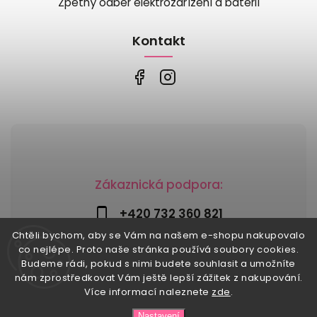
Zpětný odběr elektrozařízení a baterií
Kontakt
Zákaznická podpora:
+420 732 360 821
Chtěli bychom, aby se Vám na našem e-shopu nakupovalo
info@risesnu.cz
co nejlépe. Proto naše stránka používá soubory cookies.
Budeme rádi, pokud s nimi budete souhlasit a umožníte
nám zprostředkovat Vám ještě lepší zážitek z nakupování.
Více informací naleznete
zde
.
Copyright 2026
Risesnu.cz
. Všechna práva vyhrazena.
Nastavení