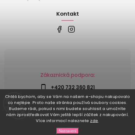
Kontakt
Zákaznická podpora:
+420 732 360 821
Chtěli bychom, aby se Vám na našem e-shopu nakupovalo
info@risesnu.cz
co nejlépe. Proto naše stránka používá soubory cookies.
Budeme rádi, pokud s nimi budete souhlasit a umožníte
nám zprostředkovat Vám ještě lepší zážitek z nakupování.
Více informací naleznete
zde
.
Copyright 2026
Risesnu.cz
. Všechna práva vyhrazena.
Nastavení
Upravit nastavení cookies