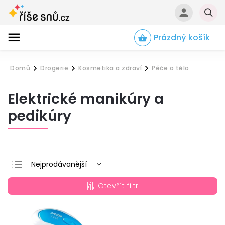
Prázdný košík
Hledat
Domů
Drogerie
Kosmetika a zdraví
Péče o tělo
/
/
/
Elektrické manikúry a
pedikúry
Nejprodávanější
Nejlevnější
Otevřít filtr
Nejdražší
Abecedně