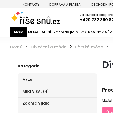
KONTAKTY
DOPRAVA A PLATBA
OBCHODNÍ P
Zákaznická podpora
+420 732 360 8
Akce
MEGA BALENÍ
Zachraň jídlo
POTRAVINY Z NĚ
Domů
Oblečení a móda
Dětská móda
/
/
/
Dí
Kategorie
Akce
Pro
MEGA BALENÍ
Můžete
Zachraň jídlo
Zp