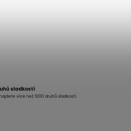
ruhů sladkostí
najdete více než 1000 druhů sladkostí.