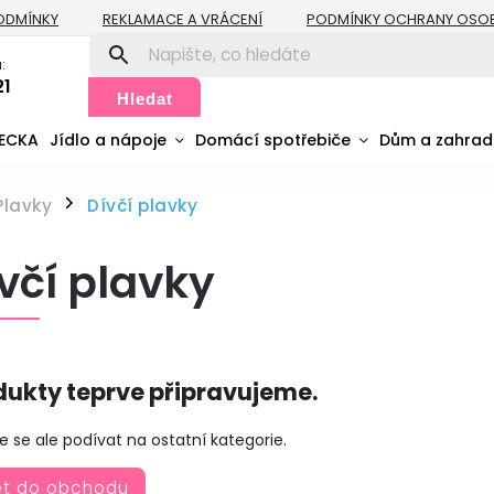
ODMÍNKY
REKLAMACE A VRÁCENÍ
PODMÍNKY OCHRANY OSO
:
21
Hledat
MECKA
Jídlo a nápoje
Domácí spotřebiče
Dům a zahra
Plavky
Dívčí plavky
/
včí plavky
dukty teprve připravujeme.
 se ale podívat na ostatní kategorie.
ět do obchodu