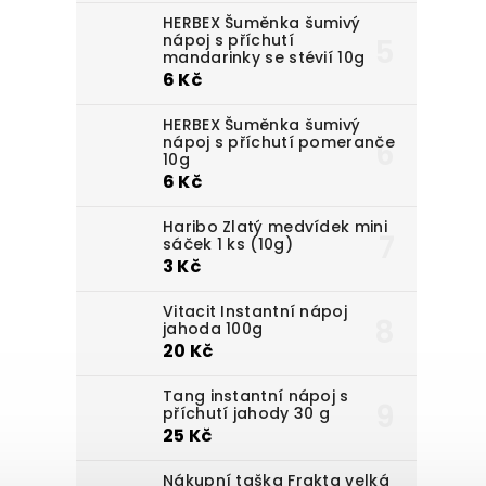
HERBEX Šuměnka šumivý
nápoj s příchutí
mandarinky se stévií 10g
6 Kč
HERBEX Šuměnka šumivý
nápoj s příchutí pomeranče
10g
6 Kč
Haribo Zlatý medvídek mini
sáček 1 ks (10g)
3 Kč
Vitacit Instantní nápoj
jahoda 100g
20 Kč
Tang instantní nápoj s
příchutí jahody 30 g
25 Kč
Nákupní taška Frakta velká