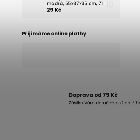
modrá, 55x37x35 cm, 71 l
29 Kč
Přijímáme online platby
Doprava od 79 Kč
Zásilku Vám doručíme už od 79 K