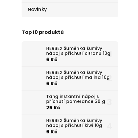
Novinky
Top 10 produktů
HERBEX Šuměnka šumivý
nápoj s příchutí citronu 10g
6 Kč
HERBEX Šuměnka šumivý
nápoj s příchutí malina 10g
6 Kč
Tang instantní nápoj s
příchutí pomeranče 30 g
25 Kč
HERBEX Šuměnka šumivý
nápoj s příchutí kiwi 10g
6 Kč