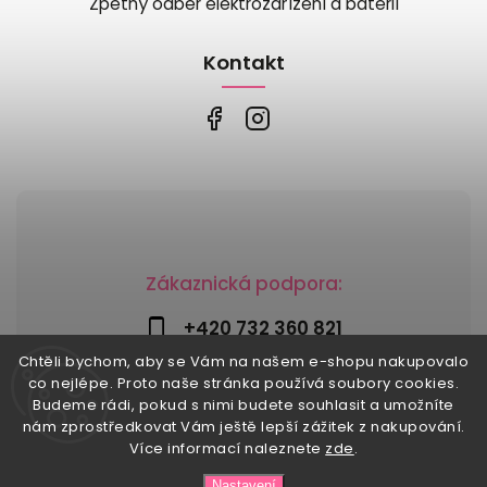
Zpětný odběr elektrozařízení a baterií
Kontakt
Zákaznická podpora:
+420 732 360 821
Chtěli bychom, aby se Vám na našem e-shopu nakupovalo
info@risesnu.cz
co nejlépe. Proto naše stránka používá soubory cookies.
Budeme rádi, pokud s nimi budete souhlasit a umožníte
nám zprostředkovat Vám ještě lepší zážitek z nakupování.
Více informací naleznete
zde
.
Copyright 2026
Risesnu.cz
. Všechna práva vyhrazena.
Nastavení