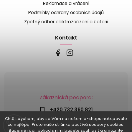
Reklamace a vrácení
Podmínky ochrany osobních údajů
Zpětný odběr elektrozařízení a baterií
Kontakt
Zákaznická podpora:
+420 732 360 821
Chtěli bychom, aby se Vám na našem e-shopu nakupovalo
info@risesnu.cz
co nejlépe. Proto naše stránka používá soubory cookies.
Budeme rádi, pokud s nimi budete souhlasit a umožníte