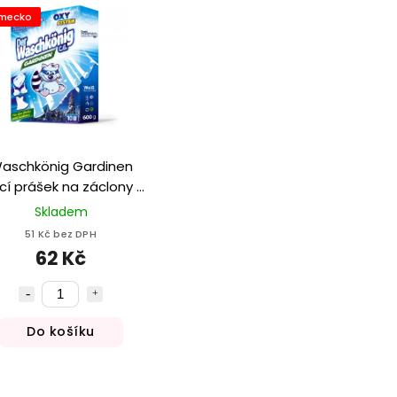
mecko
aschkönig Gardinen
cí prášek na záclony a
odní prádlo 600g (10
Skladem
praní)
51 Kč bez DPH
62 Kč
Do košíku