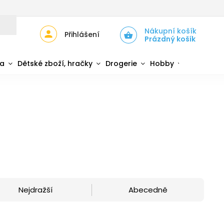
JŮ
ZPĚTNÝ ODBĚR ELEKTROZAŘÍZENÍ A BATERIÍ
Nákupní košík
Přihlášení
Prázdný košík
da
Dětské zboží, hračky
Drogerie
Hobby
Sport
Nejdražší
Abecedně