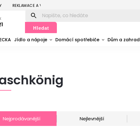
Y
REKLAMACE A VRÁCENÍ
PODMÍNKY OCHRANY OSOBNÍCH ÚDA
:
21
Hledat
MECKA
Jídlo a nápoje
Domácí spotřebiče
Dům a zahra
aschkönig
Nejprodávanější
Nejlevnější