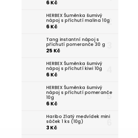
6 Kč
HERBEX Šuměnka šumivý
nápoj s příchutí malina 10g
6 Kč
Tang instantní nápoj s
příchutí pomeranče 30 g
25 Kč
HERBEX Šuměnka šumivý
nápoj s příchutí kiwi 10g
6 Kč
HERBEX Šuměnka šumivý
nápoj s příchutí pomeranče
10g
6 Kč
Haribo Zlatý medvídek mini
sáček 1 ks (10g)
3 Kč