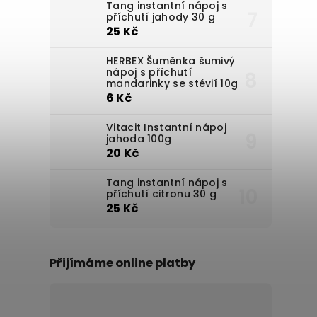
Tang instantní nápoj s
příchutí jahody 30 g
25 Kč
HERBEX Šuměnka šumivý
nápoj s příchutí
mandarinky se stévií 10g
6 Kč
Vitacit Instantní nápoj
jahoda 100g
20 Kč
Tang instantní nápoj s
příchutí citronu 30 g
25 Kč
Přijímáme online platby