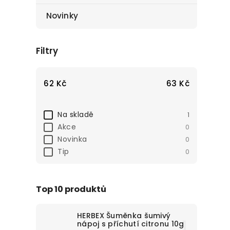
Novinky
Filtry
62
Kč
63
Kč
Na skladě
1
Akce
0
Novinka
0
Tip
0
Top 10 produktů
HERBEX Šuměnka šumivý
nápoj s příchutí citronu 10g