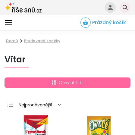
Prázdný košík
Hledat
Domů
Prodávané značky
/
Vitar
Otevřít filtr
Nejprodávanější
Nejlevnější
Nejdražší
Abecedně