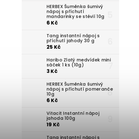
HERBEX Šuměnka šumivý
nápoj s příchutí
mandarinky se stévií 10g
6 Kč
Tang instantní nápoj s
příchutí jahody 30 g
25 Kč
Haribo Zlatý medvídek mini
sáček 1 ks (10g)
3 Kč
HERBEX Šuměnka šumivý
nápoj s příchutí pomeranče
10g
6 Kč
Vitacit Instantní nápoj
jahoda 100g
19 Kč
Tang instantní nápoj s