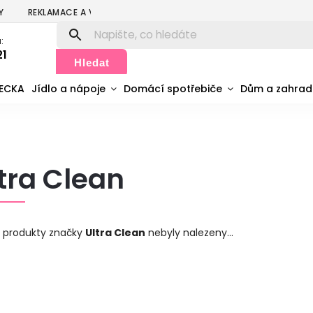
Y
REKLAMACE A VRÁCENÍ
PODMÍNKY OCHRANY OSOBNÍCH ÚDA
:
21
Hledat
MECKA
Jídlo a nápoje
Domácí spotřebiče
Dům a zahra
tra Clean
 produkty značky
Ultra Clean
nebyly nalezeny...