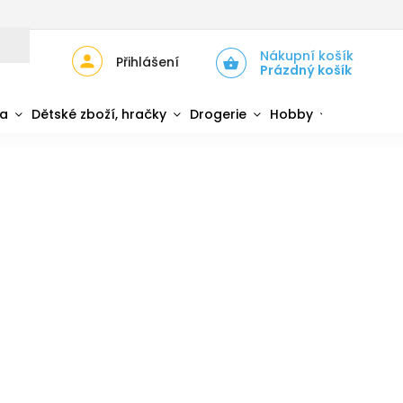
JŮ
ZPĚTNÝ ODBĚR ELEKTROZAŘÍZENÍ A BATERIÍ
Nákupní košík
Přihlášení
Prázdný košík
da
Dětské zboží, hračky
Drogerie
Hobby
Sport