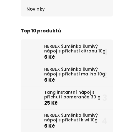
Novinky
Top 10 produktů
HERBEX Šuměnka šumivý
nápoj s příchutí citronu 10g
6 Kč
HERBEX Šuměnka šumivý
nápoj s příchutí malina 10g
6 Kč
Tang instantní nápoj s
příchutí pomeranče 30 g
25 Kč
HERBEX Šuměnka šumivý
nápoj s příchutí kiwi 10g
6 Kč