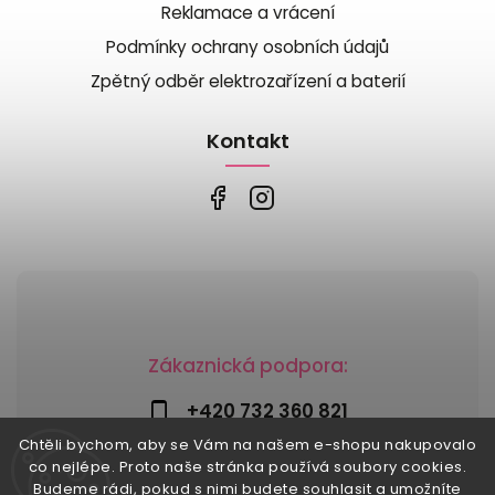
Reklamace a vrácení
Podmínky ochrany osobních údajů
Zpětný odběr elektrozařízení a baterií
Kontakt
Zákaznická podpora:
+420 732 360 821
Chtěli bychom, aby se Vám na našem e-shopu nakupovalo
info@risesnu.cz
co nejlépe. Proto naše stránka používá soubory cookies.
Budeme rádi, pokud s nimi budete souhlasit a umožníte