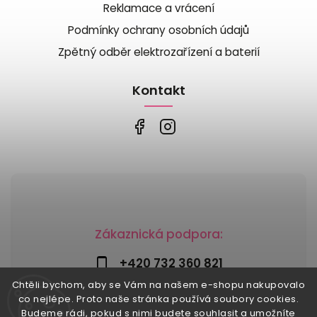
Reklamace a vrácení
Podmínky ochrany osobních údajů
Zpětný odběr elektrozařízení a baterií
Kontakt
Zákaznická podpora:
+420 732 360 821
Chtěli bychom, aby se Vám na našem e-shopu nakupovalo
info@risesnu.cz
co nejlépe. Proto naše stránka používá soubory cookies.
Budeme rádi, pokud s nimi budete souhlasit a umožníte