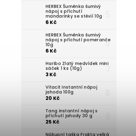
HERBEX Šuměnka šumivý
nápoj s příchutí
mandarinky se stévií 10g
6 Kč
HERBEX Šuměnka šumivý
nápoj s příchutí pomeranče
10g
6 Kč
Haribo Zlatý medvídek mini
sáček 1 ks (10g)
3 Kč
Vitacit Instantní nápoj
jahoda 100g
20 Kč
Tang instantní nápoj s
příchutí jahody 30 g
25 Kč
Nákupní taška Frakta velká