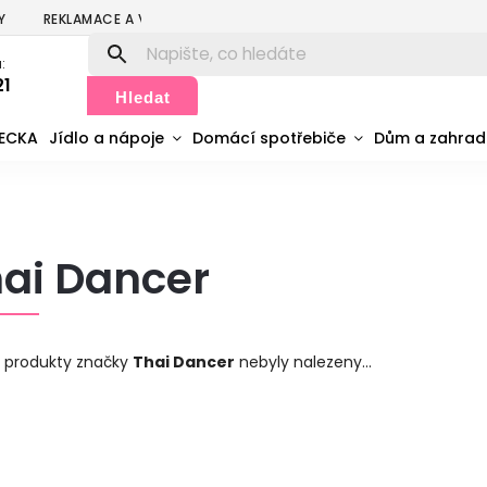
Y
REKLAMACE A VRÁCENÍ
PODMÍNKY OCHRANY OSOBNÍCH ÚDA
:
21
Hledat
MECKA
Jídlo a nápoje
Domácí spotřebiče
Dům a zahra
ai Dancer
 produkty značky
Thai Dancer
nebyly nalezeny...