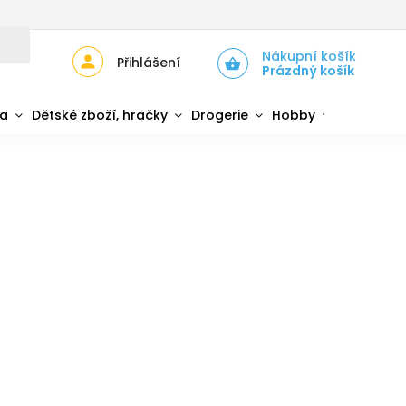
JŮ
ZPĚTNÝ ODBĚR ELEKTROZAŘÍZENÍ A BATERIÍ
Nákupní košík
Přihlášení
Prázdný košík
da
Dětské zboží, hračky
Drogerie
Hobby
Sport