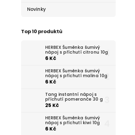
Novinky
Top 10 produktů
HERBEX Šuměnka šumivý
nápoj s příchutí citronu 10g
6 Kč
HERBEX Šuměnka šumivý
nápoj s příchutí malina 10g
6 Kč
Tang instantní nápoj s
příchutí pomeranče 30 g
25 Kč
HERBEX Šuměnka šumivý
nápoj s příchutí kiwi 10g
6 Kč