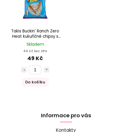
Takis Buckin' Ranch Zero
Heat kukuřičné chipsy s
příchutí zakysané
Skladem
smetany 100g DMT
44 Kč bez DPH
7.7.2026
49 Kč
Do košíku
Informace pro vás
Kontakty