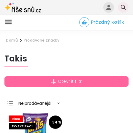
Prázdný košík
Hledat
Domů
Prodávané značky
/
Takis
Otevřít filtr
Nejprodávanější
Nejlevnější
Akce
Nejdražší
–34 %
PO EXPIRACI
Abecedně