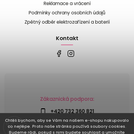
Reklamace a vrácení
Podmínky ochrany osobních údajů
Zpětný odběr elektrozařízení a baterií
Kontakt
Zákaznická podpora:
+420 732 360 821
Chtěli bychom, aby se Vám na našem e-shopu nakupovalo
info@risesnu.cz
co nejlépe. Proto naše stránka používá soubory cookies.
Budeme rádi, pokud s nimi budete souhlasit a umožníte