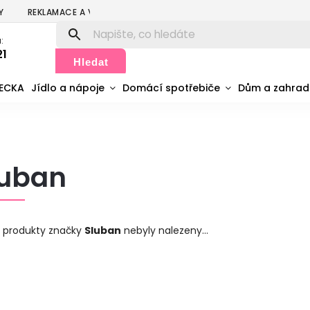
Y
REKLAMACE A VRÁCENÍ
PODMÍNKY OCHRANY OSOBNÍCH ÚDA
:
21
Hledat
MECKA
Jídlo a nápoje
Domácí spotřebiče
Dům a zahra
luban
 produkty značky
Sluban
nebyly nalezeny...