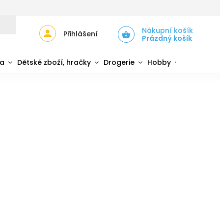
JŮ
ZPĚTNÝ ODBĚR ELEKTROZAŘÍZENÍ A BATERIÍ
Nákupní košík
Přihlášení
Prázdný košík
da
Dětské zboží, hračky
Drogerie
Hobby
Sport