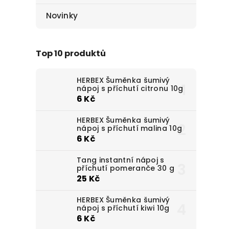
Novinky
Top 10 produktů
HERBEX Šuměnka šumivý
nápoj s příchutí citronu 10g
6 Kč
HERBEX Šuměnka šumivý
nápoj s příchutí malina 10g
6 Kč
Tang instantní nápoj s
příchutí pomeranče 30 g
25 Kč
HERBEX Šuměnka šumivý
nápoj s příchutí kiwi 10g
6 Kč