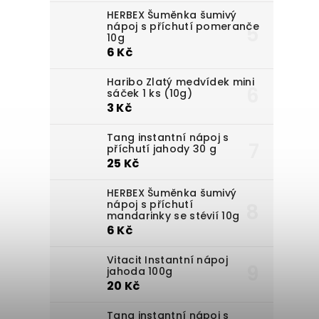
HERBEX Šuměnka šumivý
nápoj s příchutí pomeranče
10g
6 Kč
Haribo Zlatý medvídek mini
sáček 1 ks (10g)
3 Kč
Tang instantní nápoj s
příchutí jahody 30 g
25 Kč
HERBEX Šuměnka šumivý
nápoj s příchutí
mandarinky se stévií 10g
6 Kč
Vitacit Instantní nápoj
jahoda 100g
20 Kč
Tang instantní nápoj s