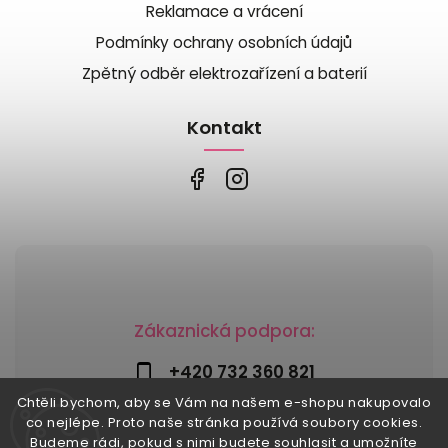
Reklamace a vrácení
Podmínky ochrany osobních údajů
Zpětný odběr elektrozařízení a baterií
Kontakt
Zákaznická podpora:
+420 732 360 821
Chtěli bychom, aby se Vám na našem e-shopu nakupovalo
info@risesnu.cz
co nejlépe. Proto naše stránka používá soubory cookies.
Budeme rádi, pokud s nimi budete souhlasit a umožníte