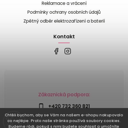
Reklamace a vrácení
Podmínky ochrany osobních údajů
Zpětný odběr elektrozařízení a baterií
Kontakt
Zákaznická podpora:
+420 732 360 821
Chtěli bychom, aby se Vám na našem e-shopu nakupovalo
info@risesnu.cz
co nejlépe. Proto naše stránka používá soubory cookies.
Budeme rádi, pokud s nimi budete souhlasit a umožníte