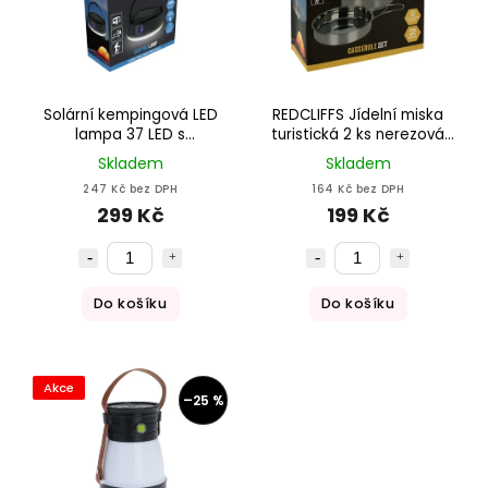
Solární kempingová LED
REDCLIFFS Jídelní miska
lampa 37 LED s
turistická 2 ks nerezová
powerbankou 400 lm
ocel
Skladem
Skladem
247 Kč bez DPH
164 Kč bez DPH
299 Kč
199 Kč
Do košíku
Do košíku
Akce
–25 %