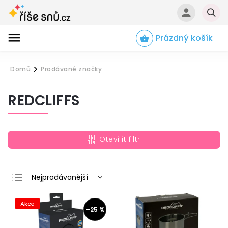
Prázdný košík
Hledat
Domů
Prodávané značky
/
REDCLIFFS
Otevřít filtr
Nejprodávanější
Nejlevnější
Akce
Nejdražší
–25 %
Abecedně