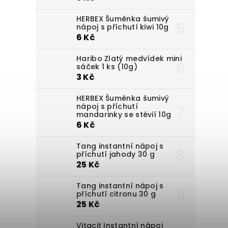
HERBEX Šuměnka šumivý
nápoj s příchutí kiwi 10g
6 Kč
Haribo Zlatý medvídek mini
sáček 1 ks (10g)
3 Kč
HERBEX Šuměnka šumivý
nápoj s příchutí
mandarinky se stévií 10g
6 Kč
Tang instantní nápoj s
příchutí jahody 30 g
25 Kč
Tang instantní nápoj s
příchutí citronu 30 g
25 Kč
Vitacit Instantní nápoj