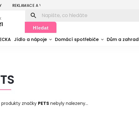
Y
REKLAMACE A VRÁCENÍ
PODMÍNKY OCHRANY OSOBNÍCH ÚDA
:
21
Hledat
MECKA
Jídlo a nápoje
Domácí spotřebiče
Dům a zahra
ETS
 produkty značky
PETS
nebyly nalezeny...