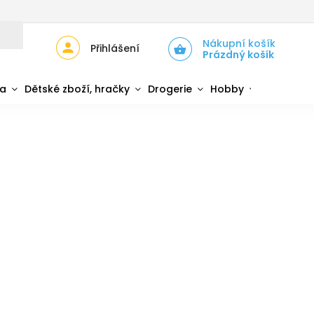
JŮ
ZPĚTNÝ ODBĚR ELEKTROZAŘÍZENÍ A BATERIÍ
Nákupní košík
Přihlášení
Prázdný košík
da
Dětské zboží, hračky
Drogerie
Hobby
Sport