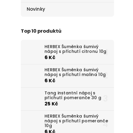
Novinky
Top 10 produktů
HERBEX Šuměnka šumivý
nápoj s příchutí citronu 10g
6 Kč
HERBEX Šuměnka šumivý
nápoj s příchutí malina 10g
6 Kč
Tang instantní nápoj s
příchutí pomeranče 30 g
25 Kč
HERBEX Šuměnka šumivý
nápoj s příchutí pomeranče
10g
6 Kč