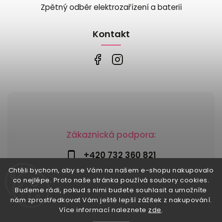
Zpětný odběr elektrozařízení a baterií
Kontakt
Zákaznická podpora:
+420 732 360 821
Chtěli bychom, aby se Vám na našem e-shopu nakupovalo
info@risesnu.cz
co nejlépe. Proto naše stránka používá soubory cookies.
Budeme rádi, pokud s nimi budete souhlasit a umožníte
nám zprostředkovat Vám ještě lepší zážitek z nakupování.
Více informací naleznete
zde
.
Copyright 2026
Risesnu.cz
. Všechna práva vyhrazena.