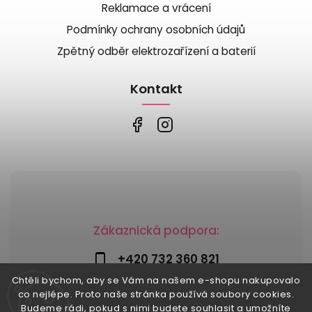
Reklamace a vrácení
Podmínky ochrany osobních údajů
Zpětný odběr elektrozařízení a baterií
Kontakt
Zákaznická podpora:
+420 732 360 821
Chtěli bychom, aby se Vám na našem e-shopu nakupovalo
info@risesnu.cz
co nejlépe. Proto naše stránka používá soubory cookies.
Budeme rádi, pokud s nimi budete souhlasit a umožníte