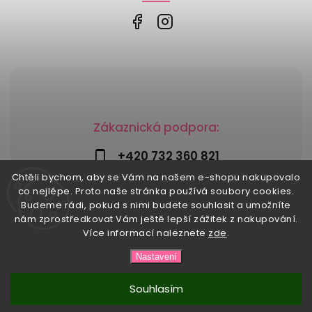
Zákaznická podpora:
+420 732 360 821
Chtěli bychom, aby se Vám na našem e-shopu nakupovalo
info@risesnu.cz
co nejlépe. Proto naše stránka používá soubory cookies.
Budeme rádi, pokud s nimi budete souhlasit a umožníte
nám zprostředkovat Vám ještě lepší zážitek z nakupování.
Více informací naleznete
zde
.
Copyright 2026
Risesnu.cz
. Všechna práva vyhrazena.
Nastavení
Upravit nastavení cookies
Vytvořil
Shoptet
| Design
Shoptak.cz
Souhlasím