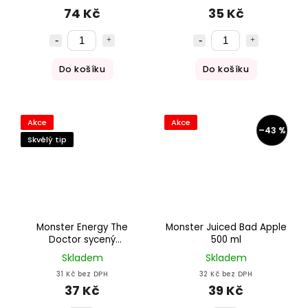
74 Kč
35 Kč
Do košíku
Do košíku
Akce
Akce
–43 %
Skvělý tip
Monster Energy The
Monster Juiced Bad Apple
Doctor sycený
500 ml
energetický nápoj 500ml
Skladem
Skladem
31 Kč bez DPH
32 Kč bez DPH
37 Kč
39 Kč