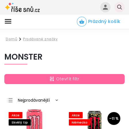
Prázdný košík
Hledat
Domů
Prodávané značky
/
MONSTER
Otevřít filtr
Nejprodávanější
Nejlevnější
Akce
Akce
Nejdražší
–11 %
Skvělý tip
Německo
Abecedně